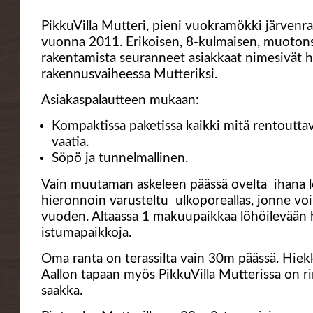
PikkuVilla Mutteri, pieni vuokramökki järvenra
vuonna 2011. Erikoisen, 8-kulmaisen, muoton
rakentamista seuranneet asiakkaat nimesivät h
rakennusvaiheessa Mutteriksi.
Asiakaspalautteen mukaan:
Kompaktissa paketissa kaikki mitä rentouttav
vaatia.
Söpö ja tunnelmallinen.
Vain muutaman askeleen päässä ovelta ihana l
hieronnoin varusteltu ulkoporeallas, jonne vo
vuoden. Altaassa 1 makuupaikkaa löhöilevään 
istumapaikkoja.
Oma ranta on terassilta vain 30m päässä. Hiekk
Aallon tapaan myös PikkuVilla Mutterissa on r
saakka.