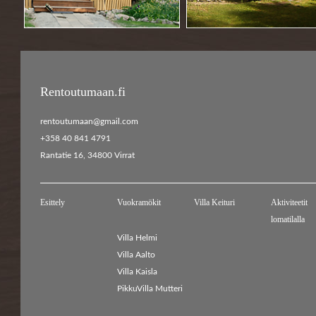
Rentoutumaan.fi
rentoutumaan@gmail.com
+358 40 841 4791
Rantatie 16, 34800 Virrat
Esittely
Vuokramökit
Villa Keituri
Aktiviteetit
lomatilalla
Villa Helmi
Villa Aalto
Villa Kaisla
PikkuVilla Mutteri