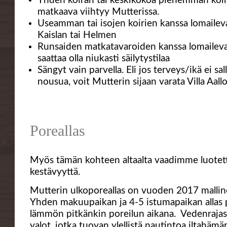
Yhden koiran tai keskikokoa pienemmän koi
matkaava viihtyy Mutterissa.
Useamman tai isojen koirien kanssa lomaileva 
Kaislan tai Helmen
Runsaiden matkatavaroiden kanssa lomaileva
saattaa olla niukasti säilytystilaa
Sängyt vain parvella. Eli jos terveys/ikä ei sa
nousua, voit Mutterin sijaan varata Villa Aallo
Poreallas
Myös tämän kohteen altaalta vaadimme luotett
kestävyyttä.
Mutterin ulkoporeallas on vuoden 2017 mallin
Yhden makuupaikan ja 4-5 istumapaikan allas pi
lämmön pitkänkin poreilun aikana. Vedenrajas
valot, jotka tuovan ylellistä nautintoa iltahämä