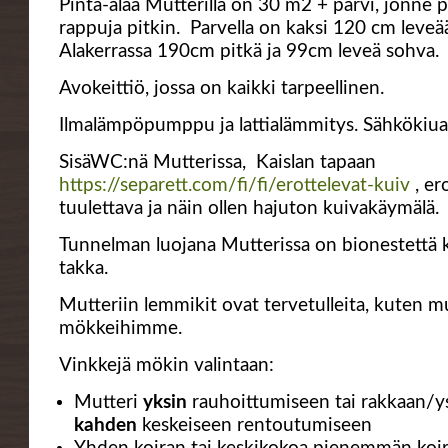
Pinta-alaa Mutterilla on 30 m2 + parvi, jonne 
rappuja pitkin. Parvella on kaksi 120 cm leveä
Alakerrassa 190cm pitkä ja 99cm leveä sohva.
Avokeittiö, jossa on kaikki tarpeellinen.
Ilmalämpöpumppu ja lattialämmitys. Sähkökiuas
SisäWC:nä Mutterissa, Kaislan tapaan
https://separett.com/fi/fi/erottelevat-kuiv
, er
tuulettava ja näin ollen hajuton kuivakäymälä.
Tunnelman luojana Mutterissa on bionestettä 
takka.
Mutteriin lemmikit ovat tervetulleita, kuten m
mökkeihimme.
Vinkkejä mökin valintaan:
Mutteri
yksin
rauhoittumiseen tai rakkaan/y
kahden
keskeiseen rentoutumiseen