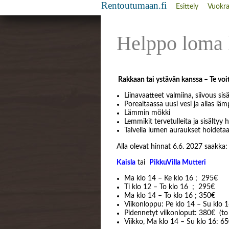
Rentoutumaan.fi
Esittely
Vuokr
Helppo loma 
Rakkaan tai ystävän kanssa –
Te voi
Liinavaatteet valmiina, siivous sis
Porealtaassa uusi vesi ja allas l
Lämmin mökki
Lemmikit tervetulleita ja sisältyy 
Talvella lumen auraukset hoidetaan
Alla olevat hinnat 6.6. 2027 saakka:
Kaisla
tai
PikkuVilla Mutteri
Ma klo 14 – Ke klo 16 ; 295€
Ti klo 12 – To klo 16 ; 295€
Ma klo 14 – To klo 16 ; 350€
Viikonloppu: Pe klo 14 – Su klo 
Pidennetyt viikonloput: 380€ (to 
Viikko, Ma klo 14 – Su klo 16: 6