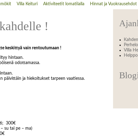
amökit
Villa Keituri
Aktiviteetit lomatilalla
Hinnat ja Vuokrausehdot
Ajan
kahdelle !
Kahden
Perhelo
tte keskittyä vain rentoutumaan !
Villa H
Helppo 
ältyy hintaan.
ämpöisenä odottamassa.
Blog
hintaan.
 päivittäin ja hiekoitukset tarpeen vaatiessa.
16; 300€
– su tai pe – ma)
50€