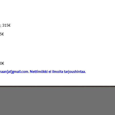
6; 315€
75€
90€
aan[at]gmail.com. Nettimökki ei ilmoita tarjoushintaa.