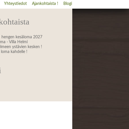
Yhteystiedot
Ajankohtaista !
Blogi
kohtaista
 hengen kesäloma 2027
ma - Villa Helmi
elmeen ystävien kesken !
loma kahdelle !
i